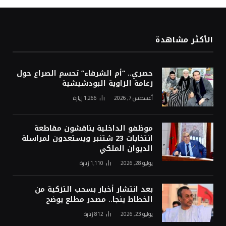
الأكثر مشاهدة
حصري.. “أم الشرفاء” تحسم الصراع حول
زعامة الزاوية البودشيشية
أغسطس 7, 2026
1٬266
زيارة
موظفو الداخلية يناقشون مقاطعة
انتخابات 23 شتنبر ويستعدون لمراسلة
الديوان الملكي
يوليو 28, 2026
1٬110
زيارة
بعد انتشار أخبار بسحب التزكية من
الخطاط ينجا.. مصدر مطلع يوضح
يوليو 23, 2026
812
زيارة