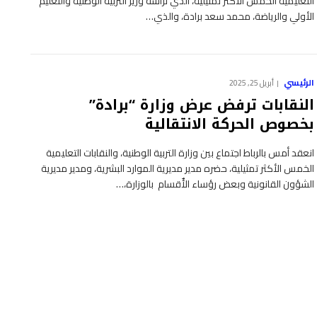
التعليمية الخمس الأكثر تمثيلية، الذي ترأسه وزير التربية الوطنية والتعليم
الأولي والرياضة، محمد سعد برادة، والذي…
الرئيسي
أبريل 25, 2025
النقابات ترفض عرض وزارة “برادة”
بخصوص الحركة الانتقالية
انعقد أمس بالرباط اجتماع بين وزارة التربية الوطنية، والنقابات التعليمية
الخمس الأكثر تمثيلية، حضره مدير مديرية الموارد البشرية، ومدير مديرية
الشؤون القانونية وبعض رؤساء الأٌقسام بالوزارة،…