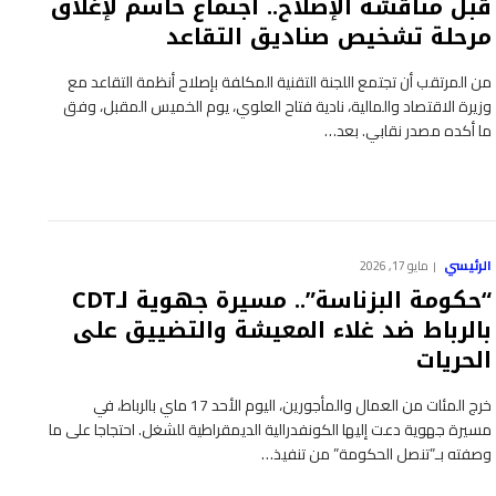
قبل مناقشة الإصلاح.. اجتماع حاسم لإغلاق
مرحلة تشخيص صناديق التقاعد
من المرتقب أن تجتمع اللجنة التقنية المكلفة بإصلاح أنظمة التقاعد مع
وزيرة الاقتصاد والمالية، نادية فتاح العلوي، يوم الخميس المقبل، وفق
ما أكده مصدر نقابي. بعد…
الرئيسي
مايو 17, 2026
“حكومة البزناسة”.. مسيرة جهوية لـCDT
بالرباط ضد غلاء المعيشة والتضييق على
الحريات
خرج المئات من العمال والمأجورين، اليوم الأحد 17 ماي بالرباط، في
مسيرة جهوية دعت إليها الكونفدرالية الديمقراطية للشغل. احتجاجا على ما
وصفته بـ”تنصل الحكومة” من تنفيذ…