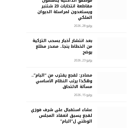
موظفو الداخلية يناقشون
مقاطعة انتخابات 23 شتنبر
ويستعدون لمراسلة الديوان
الملكي
يوليو 28, 2026
بعد انتشار أخبار بسحب التزكية
من الخطاط ينجا.. مصدر مطلع
يوضح
يوليو 23, 2026
مصادر: لقجع يقترب من “البام”..
وهكذا يرتب النظام الأساسي
مسألة الالتحاق
يوليو 15, 2026
عشاء استقبال على شرف فوزي
لقجع يسبق انعقاد المجلس
الوطني ل”البام”