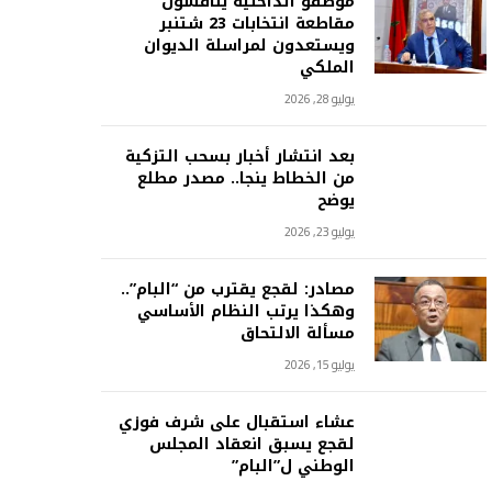
موظفو الداخلية يناقشون
مقاطعة انتخابات 23 شتنبر
ويستعدون لمراسلة الديوان
الملكي
يوليو 28, 2026
بعد انتشار أخبار بسحب التزكية
من الخطاط ينجا.. مصدر مطلع
يوضح
يوليو 23, 2026
مصادر: لقجع يقترب من “البام”..
وهكذا يرتب النظام الأساسي
مسألة الالتحاق
يوليو 15, 2026
عشاء استقبال على شرف فوزي
لقجع يسبق انعقاد المجلس
الوطني ل”البام”