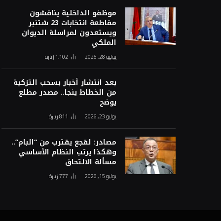
موظفو الداخلية يناقشون
مقاطعة انتخابات 23 شتنبر
ويستعدون لمراسلة الديوان
الملكي
يوليو 28, 2026
1٬102
زيارة
بعد انتشار أخبار بسحب التزكية
من الخطاط ينجا.. مصدر مطلع
يوضح
يوليو 23, 2026
811
زيارة
مصادر: لقجع يقترب من “البام”..
وهكذا يرتب النظام الأساسي
مسألة الالتحاق
يوليو 15, 2026
777
زيارة