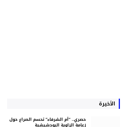
الأخيرة
حصري.. “أم الشرفاء” تحسم الصراع حول
زعامة الزاوية البودشيشية