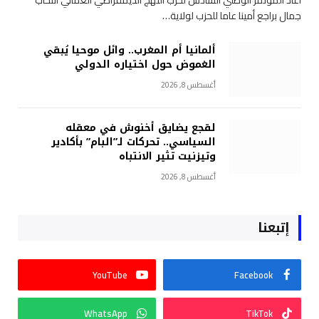
أعاد المؤتمر الوطني السادس لحزب النهج الديمقراطي العمالي انتخاب
جمال براجع أمينا عاما للحزب لولاية…
ألمانيا أم المغرب.. وائل موحيا يُبقي
الغموض حول اختياره الدولي
أغسطس 8, 2026
لقجع يضايق أخنوش في معقله
السياسي.. تحركات لـ”البام” بأكادير
وتيزنيت تثير الانتباه
أغسطس 8, 2026
إتبعنا
YouTube
Facebook
WhatsApp
TikTok