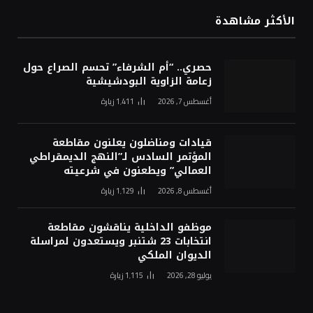
الأكثر مشاهدة
حصري.. “أم الشرفاء” تحسم الصراع حول
زعامة الزاوية البودشيشية
أغسطس 7, 2026
1٬411
زيارة
قيادات ومناضلون يعلنون مقاطعة
المؤتمر السادس لـ”النهج الديمقراطي
العمالي” ويطعنون في شرعيته
أغسطس 8, 2026
1٬129
زيارة
موظفو الداخلية يناقشون مقاطعة
انتخابات 23 شتنبر ويستعدون لمراسلة
الديوان الملكي
يوليو 28, 2026
1٬115
زيارة