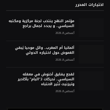
اختيارات المحرر
مؤتمر النهج ينتخب لجنة مركزية ومكتبه
السياسي.. و يجدد لجمال براجع
أغسطس 8, 2026
ألمانيا أم المغرب.. وائل موحيا يُبقي
الغموض حول اختياره الدولي
أغسطس 8, 2026
لقجع يضايق أخنوش في معقله
السياسي.. تحركات لـ”البام” بأكادير
وتيزنيت تثير الانتباه
أغسطس 8, 2026