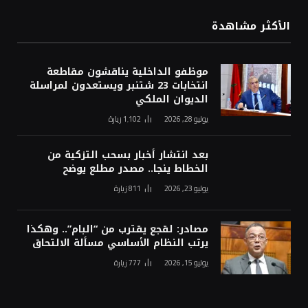
الأكثر مشاهدة
موظفو الداخلية يناقشون مقاطعة
انتخابات 23 شتنبر ويستعدون لمراسلة
الديوان الملكي
يوليو 28, 2026
1٬102
زيارة
بعد انتشار أخبار بسحب التزكية من
الخطاط ينجا.. مصدر مطلع يوضح
يوليو 23, 2026
811
زيارة
مصادر: لقجع يقترب من “البام”.. وهكذا
يرتب النظام الأساسي مسألة الالتحاق
يوليو 15, 2026
777
زيارة