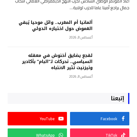
أعاد المؤتمر الوطني السادس لحزب النهج الديمقراطي العمالي انتخاب
جمال براجع أمينا عاما للحزب لولاية…
ألمانيا أم المغرب.. وائل موحيا يُبقي
الغموض حول اختياره الدولي
أغسطس 8, 2026
لقجع يضايق أخنوش في معقله
السياسي.. تحركات لـ”البام” بأكادير
وتيزنيت تثير الانتباه
أغسطس 8, 2026
إتبعنا
YouTube
Facebook
WhatsApp
TikTok