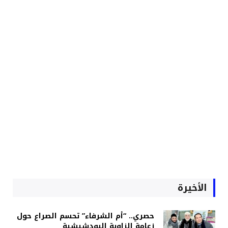
الأخيرة
حصري.. “أم الشرفاء” تحسم الصراع حول
زعامة الزاوية البودشيشية