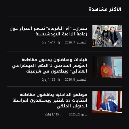
الأكثر مشاهدة
حصري.. “أم الشرفاء” تحسم الصراع حول
زعامة الزاوية البودشيشية
أغسطس 7, 2026
1٬417
زيارة
قيادات ومناضلون يعلنون مقاطعة
المؤتمر السادس لـ”النهج الديمقراطي
العمالي” ويطعنون في شرعيته
أغسطس 8, 2026
1٬153
زيارة
موظفو الداخلية يناقشون مقاطعة
انتخابات 23 شتنبر ويستعدون لمراسلة
الديوان الملكي
يوليو 28, 2026
1٬115
زيارة