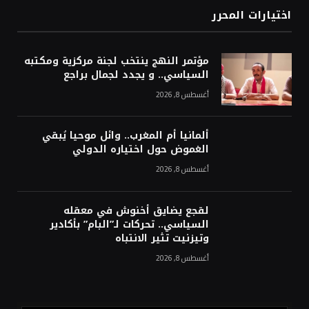
اختيارات المحرر
مؤتمر النهج ينتخب لجنة مركزية ومكتبه
السياسي.. و يجدد لجمال براجع
أغسطس 8, 2026
ألمانيا أم المغرب.. وائل موحيا يُبقي
الغموض حول اختياره الدولي
أغسطس 8, 2026
لقجع يضايق أخنوش في معقله
السياسي.. تحركات لـ”البام” بأكادير
وتيزنيت تثير الانتباه
أغسطس 8, 2026