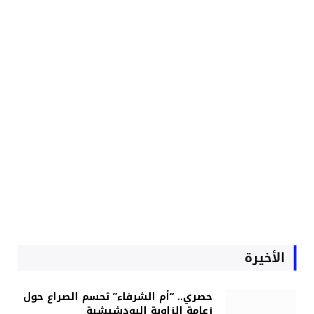
الأخيرة
حصري.. “أم الشرفاء” تحسم الصراع حول
زعامة الزاوية البودشيشية