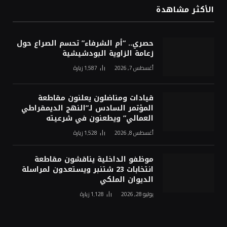
الأكثر مشاهدة
حصري.. “أم الشرفاء” تحسم الصراع حول
زعامة الزاوية البودشيشية
أغسطس 7, 2026
1٬587
زيارة
قيادات ومناضلون يعلنون مقاطعة
المؤتمر السادس لـ”النهج الديمقراطي
العمالي” ويطعنون في شرعيته
أغسطس 8, 2026
1٬528
زيارة
موظفو الداخلية يناقشون مقاطعة
انتخابات 23 شتنبر ويستعدون لمراسلة
الديوان الملكي
يوليو 28, 2026
1٬128
زيارة