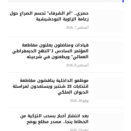
حصري.. “أم الشرفاء” تحسم الصراع حول
زعامة الزاوية البودشيشية
أغسطس 7, 2026
قيادات ومناضلون يعلنون مقاطعة
المؤتمر السادس لـ”النهج الديمقراطي
العمالي” ويطعنون في شرعيته
أغسطس 8, 2026
موظفو الداخلية يناقشون مقاطعة
انتخابات 23 شتنبر ويستعدون لمراسلة
الديوان الملكي
يوليو 28, 2026
بعد انتشار أخبار بسحب التزكية من
الخطاط ينجا.. مصدر مطلع يوضح
يوليو 23, 2026