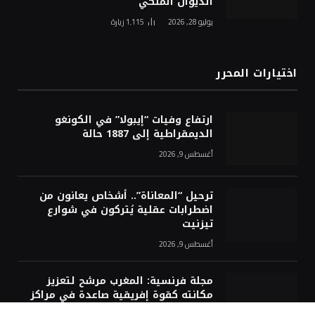
الديوان الملكي
يوليو 28, 2026
1٬115
زيارة
اختيارات المحرر
ارتفاع وفيات “إيبولا” في الكونغو
الديمقراطية إلى 1887 حالة
أغسطس 9, 2026
ترحيل “المعاناة”.. أشخاص يعانون من
اضطرابات عقلية يُتركون في شوارع
تيزنيت
أغسطس 9, 2026
مجلة فرنسية: المغرب مرشح لتعزيز
مكانته كقوة إفريقية صاعدة في مراكز
البيانات والذكاء الاصطناعي