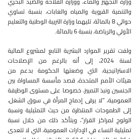
وزارة التجهيز والماء، ووزارة الفلاحة والصيد البحري
والتنمية القروية والمياه والغابات، بنسبة تساوي
حوالي 8 بالمائة، تليهما وزارة التربية الوطنية والتعليم
الأولي والرياضة، بنسبة 6 بالمائة.
ولفت تقرير الموارد البشرية التابع لمشروع المالية
لسنة 2024، إلى أنه بالرغم من الإصلاحات
الاستراتيجية، التي وضعتها الحكومة بدعم من
هيئات الأمم المتحدة، قصد مأسسة المساواة بين
الجنسين ونبذ التمييز، خصوصا على مستوى الوظيفة
العمومية، “لا يرقى إدماج المرأة في سوق الشغل،
إلى الطموحات المنتظرة من حيث التمثيلية ونسبة
الولوج لمراكز القرار”، ويتأكد ذلك من خلال نسبة
تمثيلية النساء في الإدارات العمومية، التي لا تتعدى