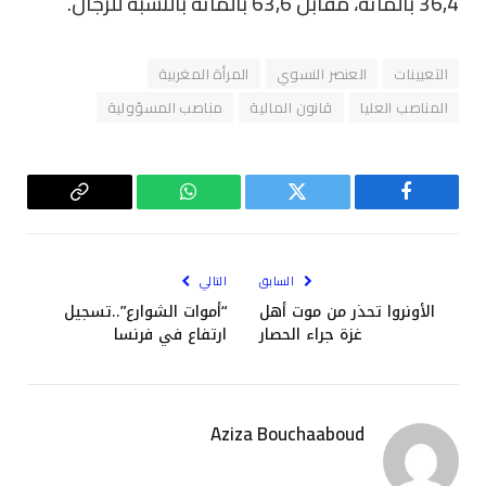
36,4 بالمائة، مقابل 63,6 بالمائة بالنسبة للرجال.
التعيينات
العنصر النسوي
المرأة المغربية
المناصب العليا
قانون المالية
مناصب المسؤولية
فيسبوك
تويتر
واتساب
Copy
Link
السابق
التالي
الأونروا تحذر من موت أهل
“أموات الشوارع”..تسجيل
غزة جراء الحصار
ارتفاع في فرنسا
Aziza Bouchaaboud