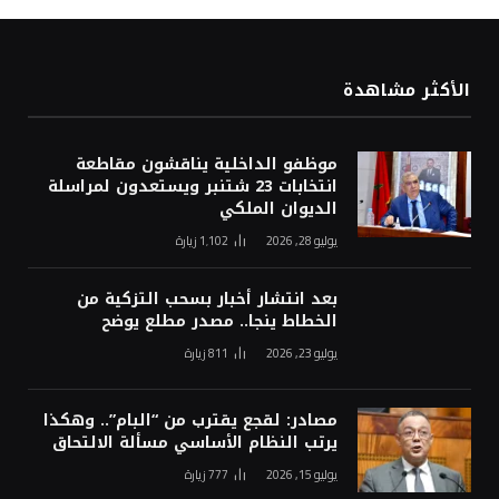
الأكثر مشاهدة
موظفو الداخلية يناقشون مقاطعة
انتخابات 23 شتنبر ويستعدون لمراسلة
الديوان الملكي
يوليو 28, 2026
1٬102
زيارة
بعد انتشار أخبار بسحب التزكية من
الخطاط ينجا.. مصدر مطلع يوضح
يوليو 23, 2026
811
زيارة
مصادر: لقجع يقترب من “البام”.. وهكذا
يرتب النظام الأساسي مسألة الالتحاق
يوليو 15, 2026
777
زيارة