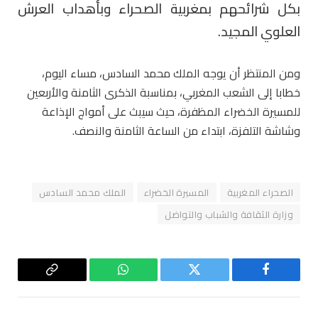
بكل شرائحهم بمغربية الصحراء وبأهداب العرش
العلوي المجيد.
ومن المنتظر أن يوجه الملك محمد السادس، مساء اليوم،
خطابا إلى الشعب المغربي، بمناسبة الذكرى الثامنة والأربعين
للمسيرة الخضراء المظفرة، حيث سيبث على أمواج الإذاعة
وشاشة التلفزة، ابتداء من الساعة الثامنة والنصف.
الصحراء المغربية
المسيرة الخضراء
الملك محمد السادس
وزارة الثقافة والشباب والتواضل
فيسبوك
تويتر
واتساب
Copy
Link