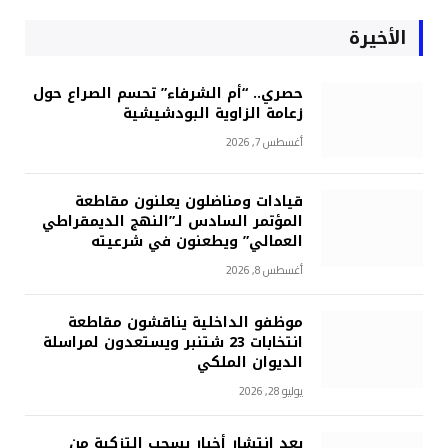
الأخيرة
حصري.. “أم الشرفاء” تحسم الصراع حول
زعامة الزاوية البودشيشية
أغسطس 7, 2026
قيادات ومناضلون يعلنون مقاطعة
المؤتمر السادس لـ”النهج الديمقراطي
العمالي” ويطعنون في شرعيته
أغسطس 8, 2026
موظفو الداخلية يناقشون مقاطعة
انتخابات 23 شتنبر ويستعدون لمراسلة
الديوان الملكي
يوليو 28, 2026
بعد انتشار أخبار بسحب التزكية من