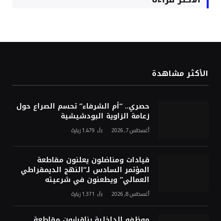
الأكثر مشاهدة
حصري.. “أم الشرفاء” تحسم الصراع حول
زعامة الزاوية البودشيشية
أغسطس 7, 2026
1٬479
زيارة
قيادات ومناضلون يعلنون مقاطعة
المؤتمر السادس لـ”النهج الديمقراطي
العمالي” ويطعنون في شرعيته
أغسطس 8, 2026
1٬371
زيارة
موظفو الداخلية يناقشون مقاطعة