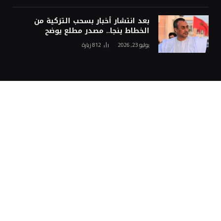
بعد انتشار أخبار بسحب التزكية من
الخطاط ينجا.. مصدر مطلع يوضح
يوليو 23, 2026
812
زيارة
اختيارات المحرر
الجامعة الوطنية للصحافة تستنكر
مضايقة طاقم “دوزيم” ومنعه من
التغطية داخل سبتة
أغسطس 8, 2026
المغرب والشيلي يعززان التعاون الصحي
لتسهيل المبادلات الفلاحية والغذائية
أغسطس 8, 2026