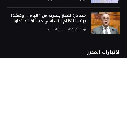
مصادر: لقجع يقترب من “البام”.. وهكذا
يرتب النظام الأساسي مسألة الالتحاق
يوليو 15, 2026
778
زيارة
اختيارات المحرر
حصري.. السلطات الإسبانية تمنع فريق
القناة الثانية المغربية من دخول سبتة
أغسطس 7, 2026
المغرب يُطلق أسبوع الاستثمار لفائدة
مغاربة العالم بمختلف جهات المملكة
أغسطس 7, 2026