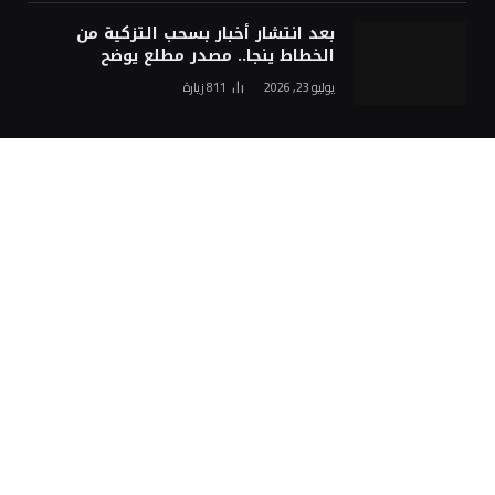
بعد انتشار أخبار بسحب التزكية من
الخطاط ينجا.. مصدر مطلع يوضح
يوليو 23, 2026
811
زيارة
اختيارات المحرر
وزارة التربية الوطنية تعلن مواعيد
الدخول المدرسي 2026-2027
أغسطس 7, 2026
البرتغال تؤكد التزامها بتنظيم مونديال
2030 بشراكة مع المغرب وإسبانيا
أغسطس 7, 2026
“بلادنا على حافة الهاوية”.. جمال براجع