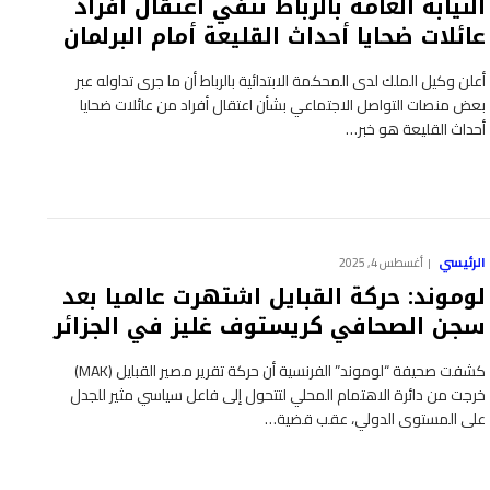
النيابة العامة بالرباط تنفي اعتقال أفراد
عائلات ضحايا أحداث القليعة أمام البرلمان
أعلن وكيل الملك لدى المحكمة الابتدائية بالرباط أن ما جرى تداوله عبر
بعض منصات التواصل الاجتماعي بشأن اعتقال أفراد من عائلات ضحايا
أحداث القليعة هو خبر…
الرئيسي
أغسطس 4, 2025
لوموند: حركة القبايل اشتهرت عالميا بعد
سجن الصحافي كريستوف غليز في الجزائر
كشفت صحيفة “لوموند” الفرنسية أن حركة تقرير مصير القبايل (MAK)
خرجت من دائرة الاهتمام المحلي لتتحول إلى فاعل سياسي مثير للجدل
على المستوى الدولي، عقب قضية…