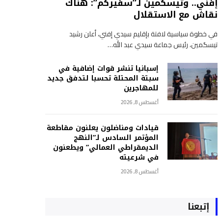
إفني.. وتيسگمين لـ”سفيركم”: هناك
نقاش مع الاستقلال
في خطوة سياسية لافتة بإقليم سيدي إفني، أعلن رشيد
تيسگمين، رئيس جماعة سيدي عبد الله…
إسبانيا تنشر قوات إضافية في
سبتة المحتلة تحسبا لتدفق جديد
للمهاجرين
أغسطس 8, 2026
قيادات ومناضلون يعلنون مقاطعة
المؤتمر السادس لـ”النهج
الديمقراطي العمالي” ويطعنون
في شرعيته
أغسطس 8, 2026
إتبعنا