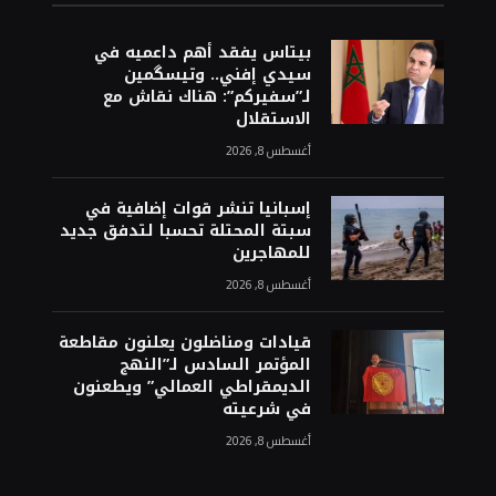
بيتاس يفقد أهم داعميه في
سيدي إفني.. وتيسگمين
لـ”سفيركم”: هناك نقاش مع
الاستقلال
أغسطس 8, 2026
إسبانيا تنشر قوات إضافية في
سبتة المحتلة تحسبا لتدفق جديد
للمهاجرين
أغسطس 8, 2026
قيادات ومناضلون يعلنون مقاطعة
المؤتمر السادس لـ”النهج
الديمقراطي العمالي” ويطعنون
في شرعيته
أغسطس 8, 2026