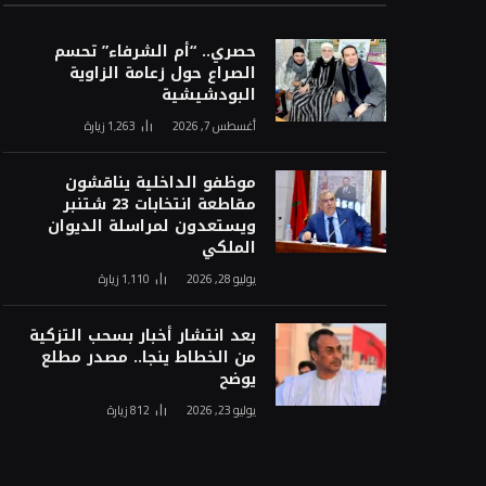
حصري.. “أم الشرفاء” تحسم
الصراع حول زعامة الزاوية
البودشيشية
أغسطس 7, 2026
1٬263
زيارة
موظفو الداخلية يناقشون
مقاطعة انتخابات 23 شتنبر
ويستعدون لمراسلة الديوان
الملكي
يوليو 28, 2026
1٬110
زيارة
بعد انتشار أخبار بسحب التزكية
من الخطاط ينجا.. مصدر مطلع
يوضح
يوليو 23, 2026
812
زيارة