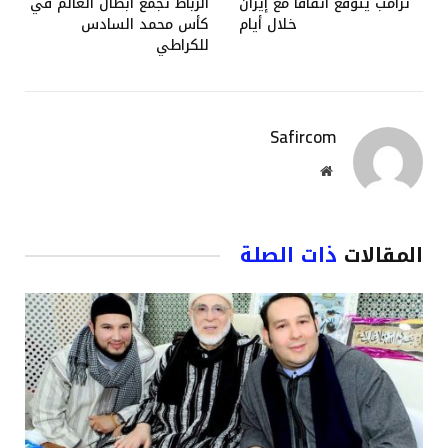
ترامب يتوقع اتفاقا مع إيران
الرباط تجمع أبطال العالم في
خلال أيام
كأس محمد السادس
للكراطي
Safircom
موقع
الويب
المقالات
ذات الصلة