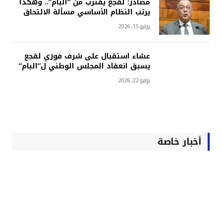
مصادر: لقجع يقترب من “البام”.. وهكذا
يرتب النظام الأساسي مسألة الالتحاق
يوليو 15, 2026
عشاء استقبال على شرف فوزي لقجع
يسبق انعقاد المجلس الوطني ل”البام”
يوليو 22, 2026
أخبار خاصة