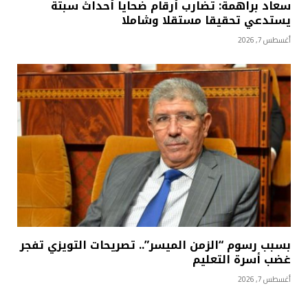
سعاد براهمة: تضارب أرقام ضحايا أحداث سبتة
يستدعي تحقيقا مستقلا وشاملا
أغسطس 7, 2026
بسبب رسوم “الزمن الميسر”.. تصريحات التويزي تفجر
غضب أسرة التعليم
أغسطس 7, 2026