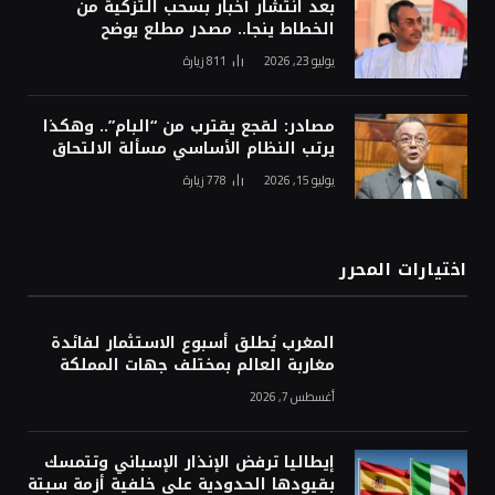
بعد انتشار أخبار بسحب التزكية من
الخطاط ينجا.. مصدر مطلع يوضح
يوليو 23, 2026
811
زيارة
مصادر: لقجع يقترب من “البام”.. وهكذا
يرتب النظام الأساسي مسألة الالتحاق
يوليو 15, 2026
778
زيارة
اختيارات المحرر
المغرب يُطلق أسبوع الاستثمار لفائدة
مغاربة العالم بمختلف جهات المملكة
أغسطس 7, 2026
إيطاليا ترفض الإنذار الإسباني وتتمسك
بقيودها الحدودية على خلفية أزمة سبتة