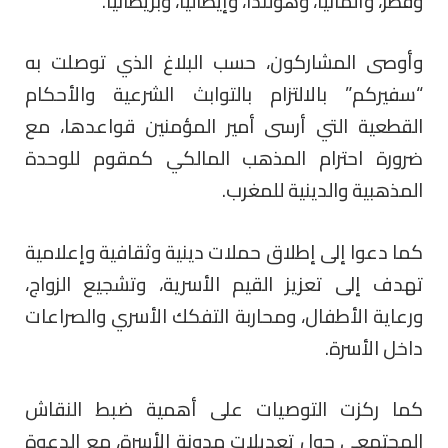
وقطر، وألمانيا، وهولندا، وإيطاليا، وبريطانيا.
وأوصى المشاركون، حسب البلاغ الذي توصلت به
“سفيركم” بالالتزام بالتوابث الشرعية والأحكام
القطعية التي أرسى أمير المؤمنين قواعدها، مع
ضرورة احترام المذهب المالكي كمقوم للوحدة
المذهبية والدينية للمغرب.
كما دعوا إلى إطلاق حملات دينية وثقافية وإعلامية
تهدف إلى تعزيز القيم الأسرية، وتشجيع الزواج،
ورعاية الأطفال، ومحاربة التفكك الأسري والصراعات
داخل الأسرة.
كما ركزت التوصيات على أهمية ضبط النقاش
المجتمعي حول تعديلات مدونة الأسرة، مع الدعوة