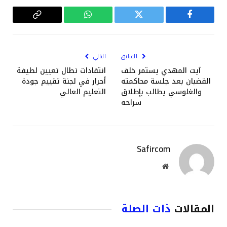
فيسبوك
تويتر
واتساب
Copy
Link
السابق
التالي
آيت المهدي يستمر خلف
انتقادات تطال تعيين لطيفة
القضبان بعد جلسة محاكمته
أحرار في لجنة تقييم جودة
والغلوسي يطالب بإطلاق
التعليم العالي
سراحه
Safircom
موقع
الويب
المقالات
ذات الصلة