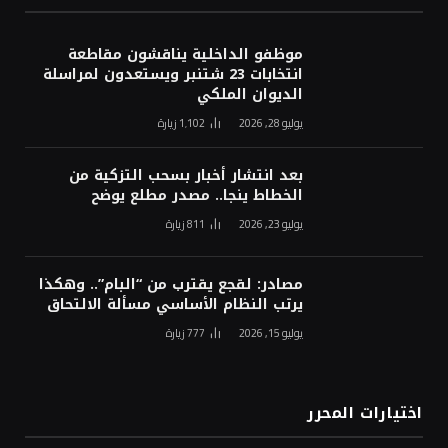
موظفو الداخلية يناقشون مقاطعة
انتخابات 23 شتنبر ويستعدون لمراسلة
الديوان الملكي
يوليو 28, 2026
1٬102
زيارة
بعد انتشار أخبار بسحب التزكية من
الخطاط ينجا.. مصدر مطلع يوضح
يوليو 23, 2026
811
زيارة
مصادر: لقجع يقترب من “البام”.. وهكذا
يرتب النظام الأساسي مسألة الالتحاق
يوليو 15, 2026
777
زيارة
اختيارات المحرر