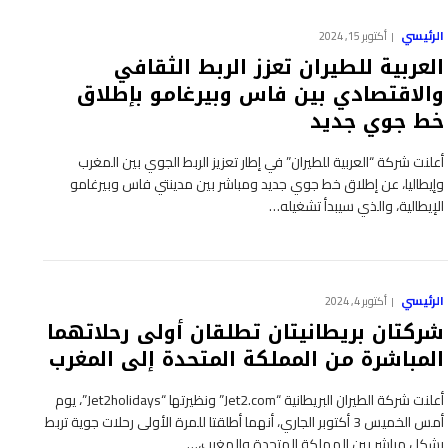
الرئيسي
أكتوبر 15, 2024
العربية للطيران تعزز الربط الثقافي
والاقتصادي بين فاس وبيرغامو بإطلاق
خط جوي جديد
أعلنت شركة “العربية للطيران” في إطار تعزيز الربط الجوي بين المغرب
وإيطاليا، عن إطلاق خط جوي جديد ومباشر بين مدينتي فاس وبيرغامو
الإيطالية، والذي سيبدأ تشغيله…
الرئيسي
أكتوبر 4, 2024
شركتان بريطانيتان تطلقان أولى رحلاتهما
المباشرة من المملكة المتحدة إلى المغرب
أعلنت شركة الطيران البريطانية “Jet2.com” ونظيرتها “Jet2holidays”، يوم
أمس الخميس 3 أكتوبر الجاري، أنهما أطلقتا للمرة الأولى رحلات جوية تربط
بشكل مباشر بين المملكة المتحدة والمغرب،…