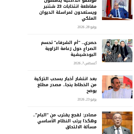
موظفو الداخلية يناقشون
مقاطعة انتخابات 23 شتنبر
ويستعدون لمراسلة الديوان
الملكي
يوليو 28, 2026
حصري.. “أم الشرفاء” تحسم
الصراع حول زعامة الزاوية
البودشيشية
أغسطس 7, 2026
بعد انتشار أخبار بسحب التزكية
من الخطاط ينجا.. مصدر مطلع
يوضح
يوليو 23, 2026
مصادر: لقجع يقترب من “البام”..
وهكذا يرتب النظام الأساسي
مسألة الالتحاق