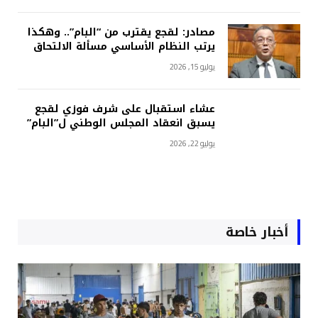
مصادر: لقجع يقترب من “البام”.. وهكذا
يرتب النظام الأساسي مسألة الالتحاق
يوليو 15, 2026
عشاء استقبال على شرف فوزي لقجع
يسبق انعقاد المجلس الوطني ل”البام”
يوليو 22, 2026
أخبار خاصة