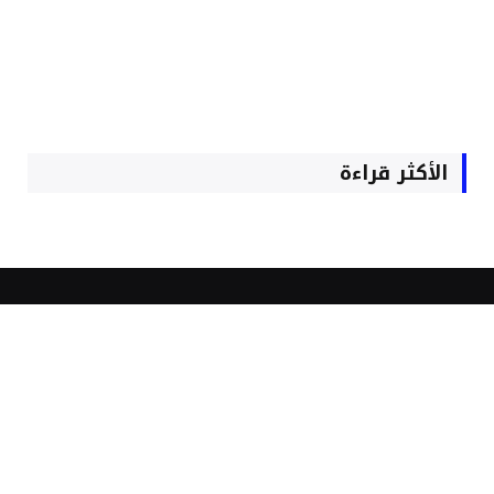
الأكثر قراءة
الأكثر مشاهدة
موظفو الداخلية يناقشون مقاطعة
انتخابات 23 شتنبر ويستعدون لمراسلة
الديوان الملكي
يوليو 28, 2026
1٬102
زيارة