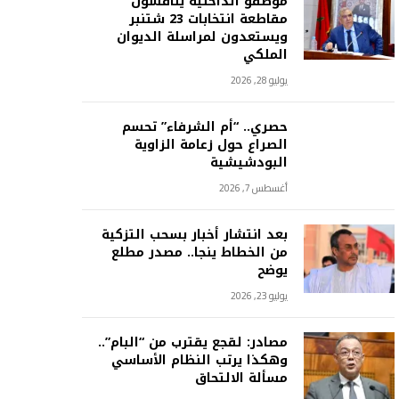
موظفو الداخلية يناقشون
مقاطعة انتخابات 23 شتنبر
ويستعدون لمراسلة الديوان
الملكي
يوليو 28, 2026
حصري.. “أم الشرفاء” تحسم
الصراع حول زعامة الزاوية
البودشيشية
أغسطس 7, 2026
بعد انتشار أخبار بسحب التزكية
من الخطاط ينجا.. مصدر مطلع
يوضح
يوليو 23, 2026
مصادر: لقجع يقترب من “البام”..
وهكذا يرتب النظام الأساسي
مسألة الالتحاق