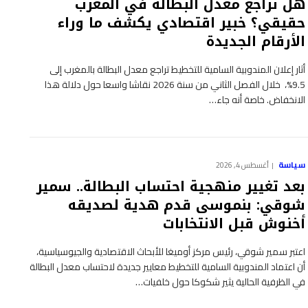
هل تراجع معدل البطالة في المغرب
حقيقي؟ خبير اقتصادي يكشف ما وراء
الأرقام الجديدة
أثار إعلان المندوبية السامية للتخطيط تراجع معدل البطالة بالمغرب إلى
9.5%، خلال الفصل الثاني من سنة 2026 نقاشا واسعا حول دلالة هذا
الانخفاض. خاصة أنه جاء…
سياسة
أغسطس 4, 2026
بعد تغيير منهجية احتساب البطالة.. سمير
شوقي: بنموسى قدم هدية لصديقه
أخنوش قبل الانتخابات
اعتبر سمير شوقي، رئيس مركز أوميغا للأبحاث الاقتصادية والجيوسياسية،
أن اعتماد المندوبية السامية للتخطيط معايير جديدة لاحتساب معدل البطالة
في الظرفية الحالية يثير شكوكا حول خلفيات…