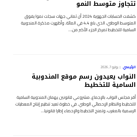
تتجاوز متوسط النمو
كشفت الحسابات الجهوية 2024 أن ثماني جهات سجلت نموا يفوق
المتوسط الوطني، الذي بلغ 4.4 في المائة. وأظهرت مذكرة المندوبية
السامية للتخطيط تمركز الجزء الأكبر من…
الرئيسي
يوليو 7, 2026
النواب يعيدون رسم موقع المندوبية
السامية للتخطيط
أقر مجلس النواب، بالإجماع، مشروعي قانونين يهمان المندوبية السامية
للتخطيط والنظام الإحصائي الوطني. في خطوة تعيد تنظيم إنتاج المعطيات
الرسمية بالمغرب، وتمنح التخطيط والإحصاء إطارا قانونيا…